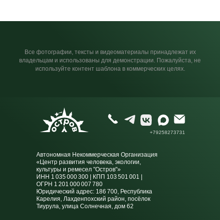
Все фотографии, тексты и видеоматериалы принадлежат их
владельцам и использованы для демонстрации. Пожалуйста, не
используйте контент шаблона в коммерческих целях.
+79258273731
Автономная Некоммерческая Организация
«Центр развития человека, экологии,
культуры и ремесел "Остров"»
ИНН 1 035 000 300 | КПП 103 501 001 |
ОГРН 1 201 000 007 780
Юридический адрес: 186 700, Республика
Карелия, Лахденпохский район, посёлок
Тиурула, улица Солнечная, дом 62