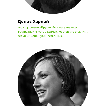
Денис Харлей
куратор смены «Другие Мы», организатор
фестивалей «Пустые холмы», мастер игротехники,
ведущий йоги. Путешественник.