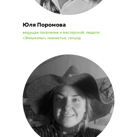
Юля Поромова
ведущая поселения и мастерской, педагог
«Эпишколы», пианистка, танцор