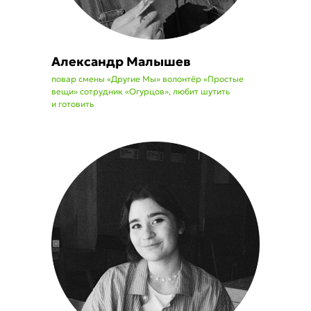
Александр Малышев
повар смены «Другие Мы» волонтёр «Простые
вещи» сотрудник «Огурцов», любит шутить
и готовить