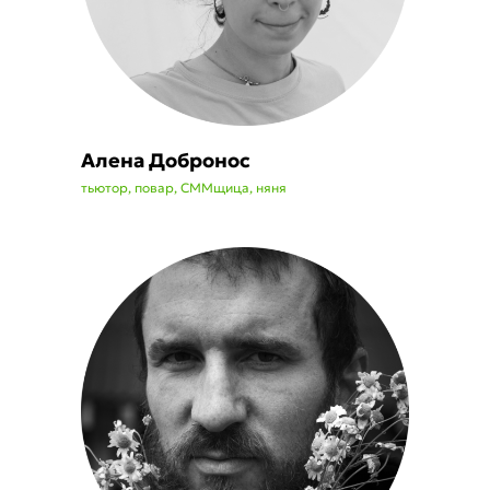
Алена Добронос
тьютор, повар, СММщица, няня