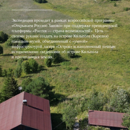
Экспедиция проходит в рамках всероссийской программы
«Открываем Россию Заново» при поддержке президентской
платформы «Россия — страна возможностей». Цель —
своими руками создать на острове Кильпола (Карелия)
павильон‑музей, объединенный с «умной»
инфраструктурой лагеря «Остров» и наполненный точным
историческими сведениями об острове Кильпола
и прилегающих землях.